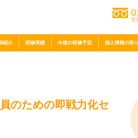
0
営
師紹介
研修実績
今後の研修予定
個人情報の取
社員のための即戦力化セ