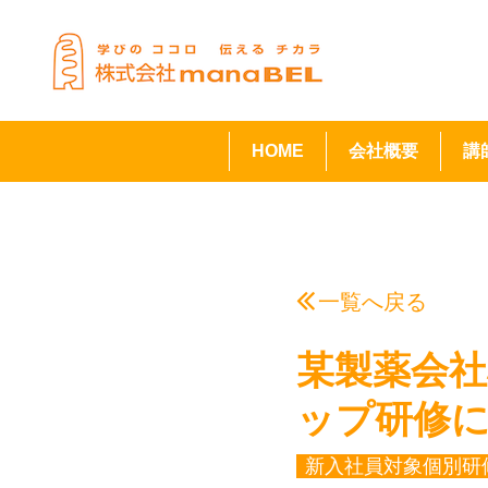
HOME
会社概要
講
一覧へ戻る
某製薬会
ップ研修
新入社員対象個別研