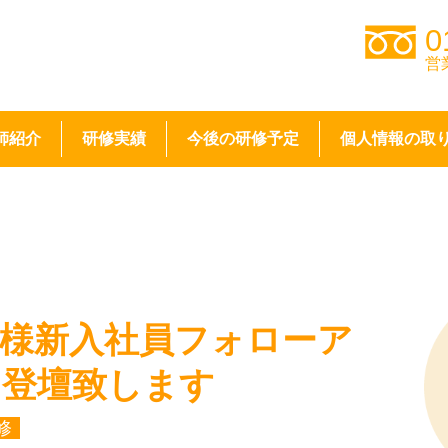
0
営
師紹介
研修実績
今後の研修予定
個人情報の取
社様新入社員フォローア
に登壇致します
修