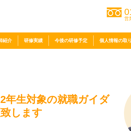
0
営
師紹介
研修実績
今後の研修予定
個人情報の取
2年生対象の就職ガイダ
壇致します