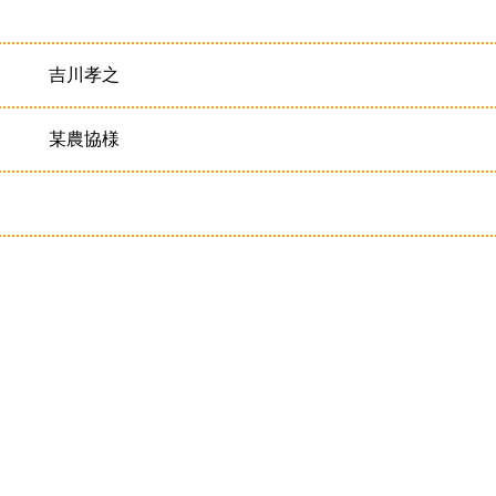
吉川孝之
某農協様