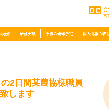
0
営
師紹介
研修実績
今後の研修予定
個人情報の取
1日の2日間某農協様職員
壇致します